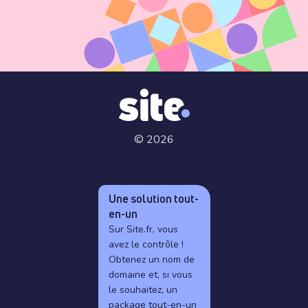
© 2026
Une solution tout-
en-un
Sur Site.fr, vous
avez le contrôle !
Obtenez un nom de
domaine et, si vous
le souhaitez, un
package tout-en-un